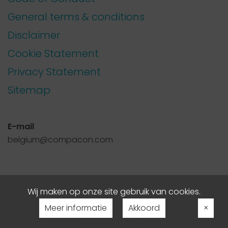
General terms & conditions
Disclaimer
Cookie Statement
Privacy Statement
Sitemap
E-mail
belgium@compacon.com
Wij maken op onze site gebruik van cookies.
© 2016-2026 Compacon
Meer informatie
Akkoord
×
Made with
WebVooruit